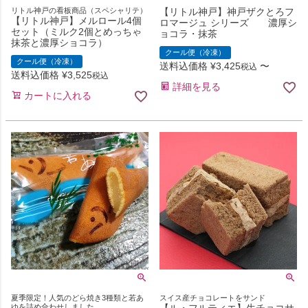
リトル神戸の看板商品（スペシャリテ）
【リトル神戸】神戸ザクとろフ
【リトル神戸】メルロール4個
ロマージュ シリーズ 濃厚シ
セット（ミルク2個とめっちゃ
ョコラ・抹茶
抹茶と濃厚ショコラ）
クール便（冷凍）
クール便（冷凍）
送料込価格
¥
3,425
〜
税込
送料込価格
¥
3,525
税込
詳細を見る
カートに入れる
夏季限定！人気のどら焼き3種類と若あ
スイス産チョコレートをサンド
ゆを詰め合わせしました。