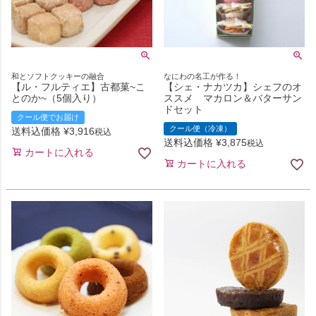
和とソフトクッキーの融合
なにわの名工が作る！
【ル・フルティエ】古都菓~こ
【シェ・ナカツカ】シェフのオ
とのか~（5個入り）
ススメ マカロン＆バターサン
ドセット
クール便でお届け
クール便（冷凍）
送料込価格
¥
3,916
税込
送料込価格
¥
3,875
税込
カートに入れる
カートに入れる