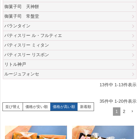
御菓子司 天神餅
御菓子司 常盤堂
バランタイン
パティスリー ル・フルティエ
パティスリー ミィタン
パティスリー リスボン
リトル神戸
ルージュフォンセ
13
件中
1
-
13
件表示
35
件中
1
-
20
件表示
並び替え
価格が安い順
価格が高い順
新着順
1
2