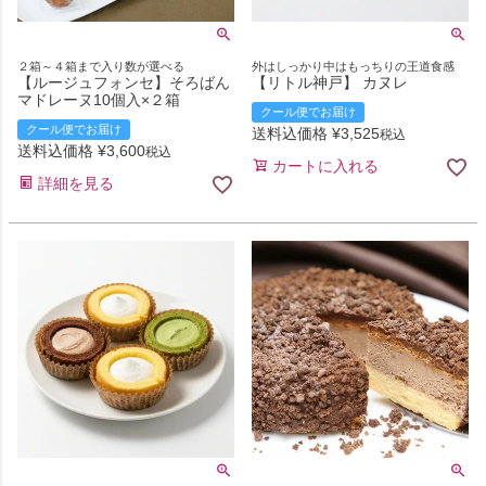
２箱～４箱まで入り数が選べる
外はしっかり中はもっちりの王道食感
【ルージュフォンセ】そろばん
【リトル神戸】 カヌレ
マドレーヌ10個入×２箱
クール便でお届け
クール便でお届け
送料込価格
¥
3,525
税込
送料込価格
¥
3,600
税込
カートに入れる
詳細を見る