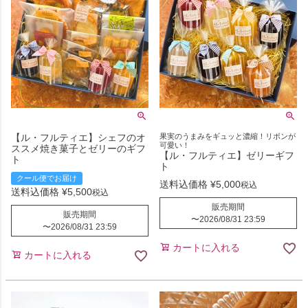
【ル・フルティエ】シェフのオ
果実のうまみをギュッと濃縮！リボンが
可愛い！
ススメ焼き菓子とゼリーのギフ
【ル・フルティエ】ゼリーギフ
ト
ト
クール便でお届け
送料込価格
¥
5,000
税込
送料込価格
¥
5,500
税込
販売期間
販売期間
〜
2026/08/31 23:59
〜
2026/08/31 23:59
カートに入れる
カートに入れる