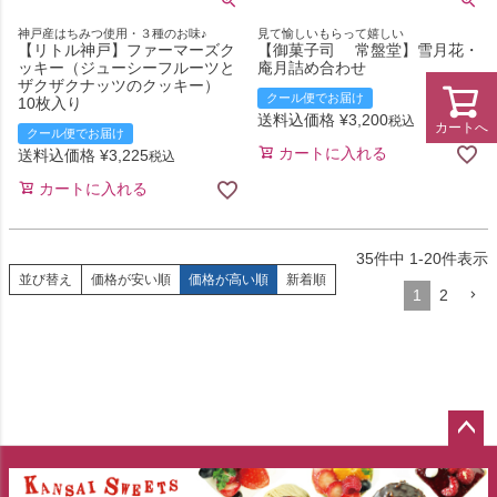
神戸産はちみつ使用・３種のお味♪
見て愉しいもらって嬉しい
【リトル神戸】ファーマーズク
【御菓子司 常盤堂】雪月花・
ッキー（ジューシーフルーツと
庵月詰め合わせ
ザクザクナッツのクッキー）
クール便でお届け
10枚入り
送料込価格
¥
3,200
税込
カートへ
クール便でお届け
カートに入れる
送料込価格
¥
3,225
税込
カートに入れる
35
件中
1
-
20
件表示
並び替え
価格が安い順
価格が高い順
新着順
1
2
ペー
ジト