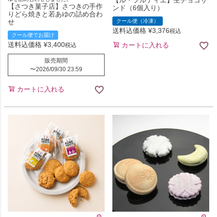
【ル・フルティエ】生チョコサ
【さつき菓子店】さつきの手作
ンド（6個入り）
りどら焼きと若あゆの詰め合わ
せ
クール便（冷凍）
送料込価格
¥
3,376
税込
クール便でお届け
送料込価格
¥
3,400
カートに入れる
税込
販売期間
〜
2026/09/30 23:59
カートに入れる