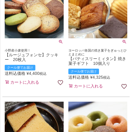
小野産小麦使用！
ヨーロッパ各国の焼き菓子をぎゅっとひ
【ルージュフォンセ】クッキ
とまとめに
【パティスリーミィタン】焼き
ー 20枚入
菓子ギフト 10個入り
クール便でお届け
クール便でお届け
送料込価格
¥
4,400
税込
送料込価格
¥
4,325
税込
カートに入れる
カートに入れる