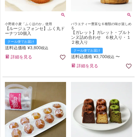
小野産小麦「ふくほのか」使用
バラエティー豊富な６種類の味が楽しめ
【ルージュフォンセ】ふく丸ド
る
【ガレット】ガレット・ブルト
ーナツ10個入
ンヌ詰め合わせ ６枚入り・１
クール便でお届け
２枚入り
送料込価格
¥
3,800
税込
クール便でお届け
送料込価格
¥
3,700
〜
詳細を見る
税込
詳細を見る