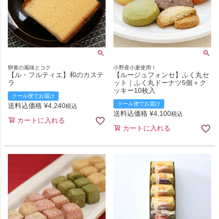
卵黄の風味とコク
小野産小麦使用！
【ル・フルティエ】和のカステ
【ルージュフォンセ】ふく丸セ
ラ
ット｜ふく丸ドーナツ5個＋ク
ッキー10枚入
クール便でお届け
クール便でお届け
送料込価格
¥
4,240
税込
送料込価格
¥
4,100
税込
カートに入れる
カートに入れる