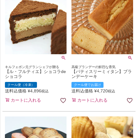
キルフェボン元グランシェフが贈る
高級ブランデーの鮮烈な香気
【ル・フルティエ】ショコラde
【パティスリーミィタン】ブラ
ショコラ
ンデーケーキ
クール便（冷凍）
クール便でお届け
送料込価格
¥
4,896
送料込価格
¥
4,720
税込
税込
カートに入れる
カートに入れる