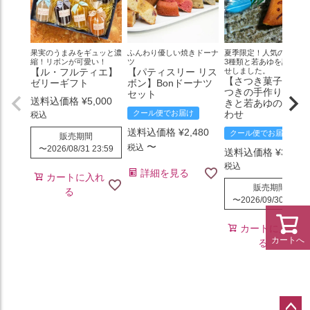
果実のうまみをギュッと濃
ふんわり優しい焼きドーナ
夏季限定！人気のどら焼
縮！リボンが可愛い！
ツ
3種類と若あゆを詰め合
【ル・フルティエ】
【パティスリー リス
せしました。
【さつき菓子店】
ゼリーギフト
ボン】Bonドーナツ
つきの手作りどら
セット
送料込価格
¥
5,000
きと若あゆの詰め
クール便でお届け
わせ
税込
送料込価格
¥
2,480
クール便でお届け
販売期間
〜
税込
〜
2026/08/31 23:59
送料込価格
¥
3,400
税込
詳細を見る
カートに入れ
販売期間
る
〜
2026/09/30 23:59
カートに入れ
カートへ
る