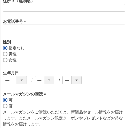
住所３（建物名）
)
お電話番号
(
必
須
性別
)
指定なし
男性
女性
生年月日
メールマガジンの購読
可
(
否
必
メールマガジンをご購読いただくと、新製品やセール情報をお届け
須
します。またメールマガジン限定クーポンやプレゼントなどお得な
)
情報をお届けします。