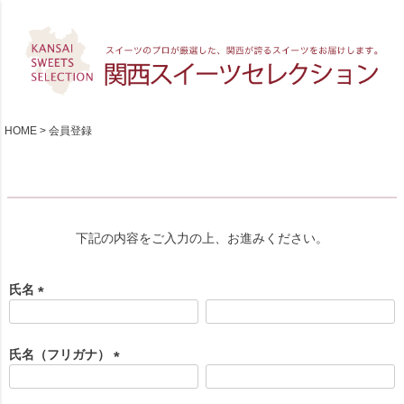
HOME
会員登録
下記の内容をご入力の上、お進みください。
氏名
(
必
須
氏名（フリガナ）
)
(
必