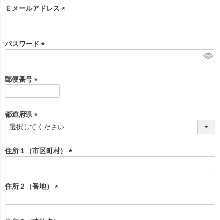
須
Ｅメールアドレス
)
(
必
須
パスワード
)
(
必
須
郵便番号
)
(
必
須
都道府県
)
(
必
須
住所１（市区町村）
)
(
必
須
住所２（番地）
)
(
必
須