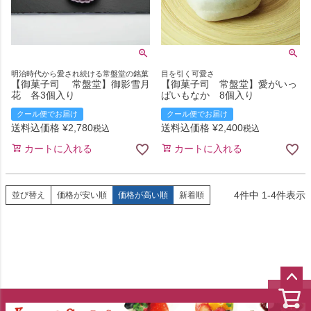
明治時代から愛され続ける常盤堂の銘菓
目を引く可愛さ
【御菓子司 常盤堂】御影雪月
【御菓子司 常盤堂】愛がいっ
花 各3個入り
ぱいもなか 8個入り
クール便でお届け
クール便でお届け
送料込価格
¥
2,780
送料込価格
¥
2,400
税込
税込
カートに入れる
カートに入れる
4
件中
1
-
4
件表示
並び替え
価格が安い順
価格が高い順
新着順
ペー