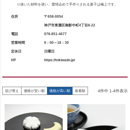
り抜いた材料を使い、愛情込めて手作りされる菓子は極上です。
住所
〒658-0054
神戸市東灘区御影中町4丁目8-22
電話
078-851-4677
営業時間
9：00～18：30
定休日
日曜日
HP
https://tokiwado.jp/
4
件中
1
-
4
件表示
並び替え
価格が安い順
価格が高い順
新着順