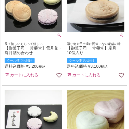
見て愉しいもらって嬉しい
贈り物や手土産に間違いない老舗の味
【御菓子司 常盤堂】雪月花・
【御菓子司 常盤堂】庵月
庵月詰め合わせ
10個入り
クール便でお届け
クール便でお届け
送料込価格
¥
3,200
送料込価格
¥
3,100
税込
税込
カートに入れる
カートに入れる