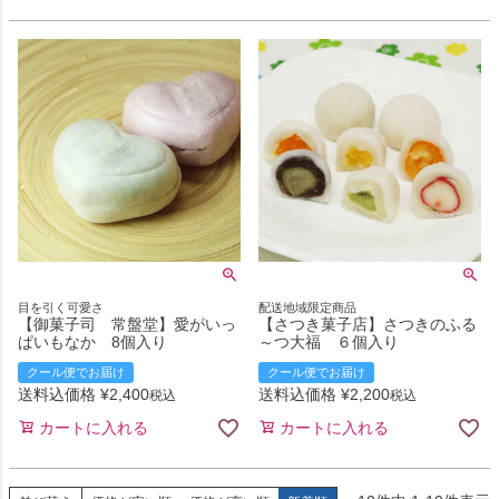
目を引く可愛さ
配送地域限定商品
【御菓子司 常盤堂】愛がいっ
【さつき菓子店】さつきのふる
ぱいもなか 8個入り
～つ大福 ６個入り
クール便でお届け
クール便でお届け
送料込価格
¥
2,400
送料込価格
¥
2,200
税込
税込
カートに入れる
カートに入れる