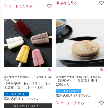
詳細を見る
カートに入れる
本くず使用！新食感アイス（お届け日時
贈り物や手土産に間違いない老舗の味
必須）
【御菓子司 常盤堂】庵月
【丹波菓子 Hiro 正栄】 本く
10個入り
ず涼菓 栞～しおり～5本
クール便でお届け
クール便（冷凍）
送料込価格
¥
3,100
税込
送料込価格
¥
2,500
税込
カートに入れる
販売を終了しました。