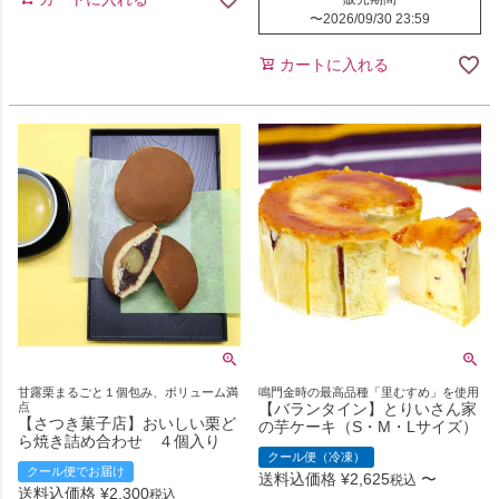
〜
2026/09/30 23:59
カートに入れる
甘露栗まるごと１個包み、ボリューム満
鳴門金時の最高品種「里むすめ」を使用
点
【バランタイン】とりいさん家
【さつき菓子店】おいしい栗ど
の芋ケーキ（S・M・Lサイズ）
ら焼き詰め合わせ ４個入り
クール便（冷凍）
クール便でお届け
送料込価格
¥
2,625
〜
税込
送料込価格
¥
2,300
税込