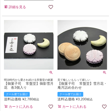
詳細を見る
明治時代から愛され続ける常盤堂の銘菓
見て愉しいもらって嬉しい
【御菓子司 常盤堂】御影雪月
【御菓子司 常盤堂】雪月花・
花 各3個入り
庵月詰め合わせ
クール便でお届け
クール便でお届け
送料込価格
¥
2,780
送料込価格
¥
3,200
税込
税込
カートに入れる
カートに入れる