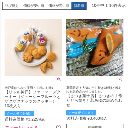
10
件中
1
-
10
件表示
並び替え
価格が安い順
価格が高い順
新着順
神戸産はちみつ使用・３種のお味♪
夏季限定！人気のどら焼き3種類と若あ
【リトル神戸】ファーマーズク
ゆを詰め合わせしました。
【さつき菓子店】さつきの手作
ッキー（ジューシーフルーツと
りどら焼きと若あゆの詰め合わ
ザクザクナッツのクッキー）
せ
10枚入り
クール便でお届け
クール便でお届け
送料込価格
¥
3,400
税込
送料込価格
¥
3,225
税込
カートに入れる
販売期間