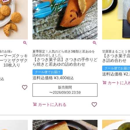
種のお味♪
夏季限定！人気のどら焼き3種類と若あゆを
甘露栗まるごと１
ーマーズクッキ
詰め合わせしました。
【さつき菓子
【さつき菓子店】さつきの手作りど
ーツとザクザク
き詰め合わせ
ら焼きと若あゆの詰め合わせ
 10枚入り
クール便でお届け
クール便でお届け
送料込価格
¥
2
送料込価格
¥
3,400
税込
税込
カートに入
販売期間
〜
2026/09/30 23:59
カートに入れる