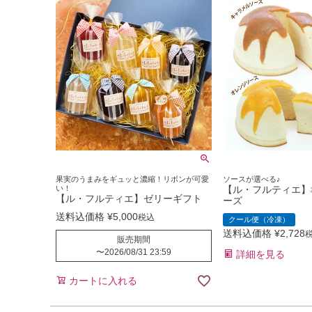
果実のうまみをギュッと濃縮！リボンが可愛
ソースが選べる♪
い！
【ル・フルティエ】
【ル・フルティエ】ゼリーギフト
ーズ
送料込価格
¥
5,000
税込
クール便（冷凍）
送料込価格
¥
2,728
販売期間
〜
2026/08/31 23:59
詳細を見る
カートに入れる