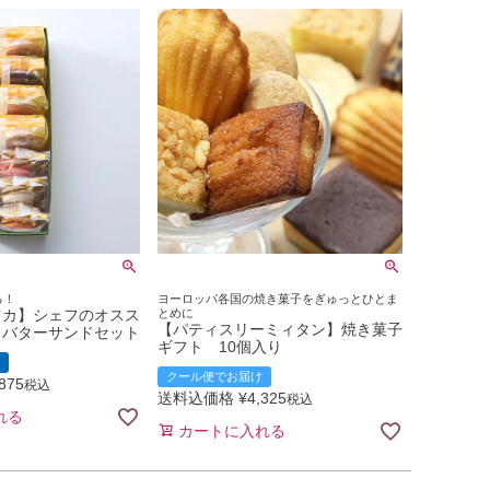
る！
ヨーロッパ各国の焼き菓子をぎゅっとひとま
ツカ】シェフのオスス
とめに
【パティスリーミィタン】焼き菓子
＆バターサンドセット
ギフト 10個入り
クール便でお届け
,875
税込
送料込価格
¥
4,325
税込
れる
カートに入れる