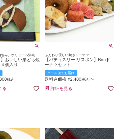
個包み、ボリューム満点
ふんわり優しい焼きドーナツ
店】おいしい栗どら焼
【パティスリー リスボン】Bonド
 ４個入り
ーナツセット
クール便でお届け
,300
送料込価格
¥
2,480
〜
税込
税込
れる
詳細を見る