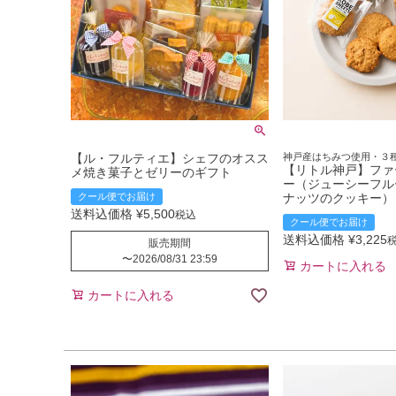
【ル・フルティエ】シェフのオスス
神戸産はちみつ使用・３
【リトル神戸】ファ
メ焼き菓子とゼリーのギフト
ー（ジューシーフル
クール便でお届け
ナッツのクッキー）
送料込価格
¥
5,500
税込
クール便でお届け
送料込価格
¥
3,225
販売期間
〜
2026/08/31 23:59
カートに入れる
カートに入れる