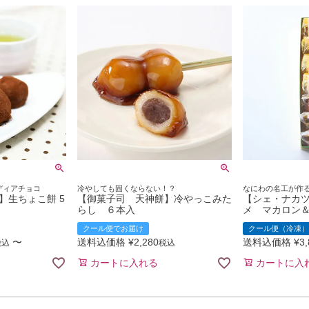
ディアチョコ
冷やしても固くならない！？
なにわの名工が作
】生ちょこ餅 5
【御菓子司 天神餅】冷やっこみた
【シェ・ナカ
らし ６本入
メ マカロン
クール便でお届け
クール便（冷凍）
〜
送料込価格
¥
2,280
送料込価格
¥
3
税込
税込
カートに入れる
カートに入