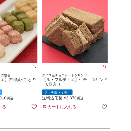
ーの融合
スイス産チョコレートをサンド
エ】古都菓~ことの
【ル・フルティエ】生チョコサンド
）
（6個入り）
クール便（冷凍）
,916
送料込価格
¥
3,376
税込
税込
れる
カートに入れる