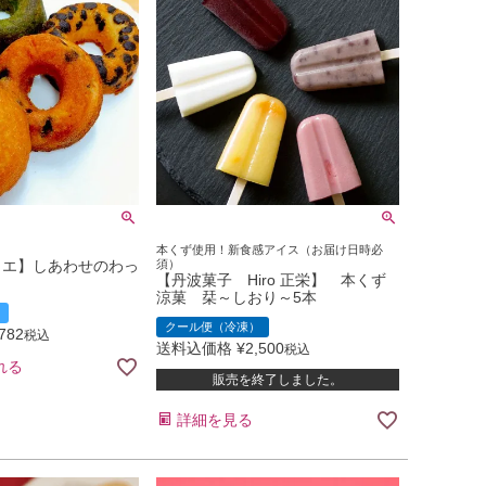
本くず使用！新食感アイス（お届け日時必
ィエ】しあわせのわっ
須）
【丹波菓子 Hiro 正栄】 本くず
涼菓 栞～しおり～5本
クール便（冷凍）
,782
税込
送料込価格
¥
2,500
税込
れる
販売を終了しました。
詳細を見る