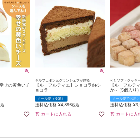
キルフェボン元グランシェフが贈る
和とソフトクッキ
幸せの黄色いチ
【ル・フルティエ】ショコラdeシ
【ル・フルティ
ョコラ
か~（5個入り
クール便（冷凍）
クール便でお届け
送料込価格
¥
4,896
送料込価格
¥
3
税込
税込
カートに入れる
カートに入