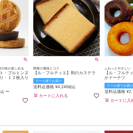
類の味が楽しめる
卵黄の風味とコク
ふわっとやさしい
ト・ブルトンヌ
【ル・フルティエ】和のカステラ
【ル・フルテ
り・１２枚入り
かドーナツ
クール便でお届け
クール便でお届け
送料込価格
¥
4,240
税込
〜
送料込価格
¥
2
税込
カートに入れる
カートに入