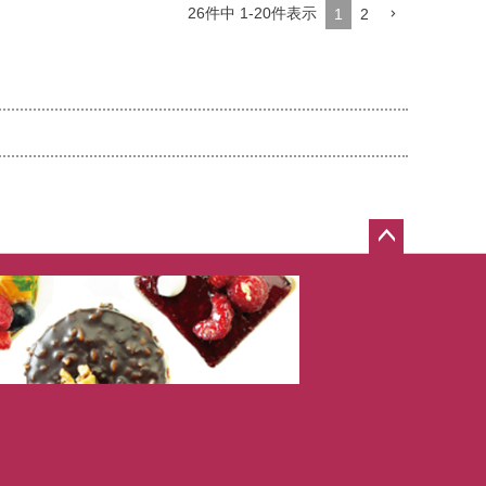
26
件中
1
-
20
件表示
1
2
ペー
ジト
ップ
へ