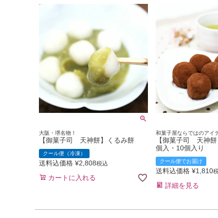
大阪・堺名物！
和菓子屋ならではのアイ
【御菓子司 天神餅】くるみ餅
【御菓子司 天神餅
個入・10個入り
クール便（冷凍）
クール便でお届け
送料込価格
¥
2,808
税込
送料込価格
¥
1,810
カートに入れる
詳細を見る