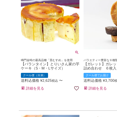
鳴門金時の最高品種「里むすめ」を使用
バラエティー豊富な６種
【バランタイン】とりいさん家の芋
【ガレット】ガレッ
ケーキ（S・M・Lサイズ）
詰め合わせ ６枚入
クール便（冷凍）
クール便でお届け
送料込価格
¥
2,625
〜
送料込価格
¥
3,700
税込
詳細を見る
詳細を見る